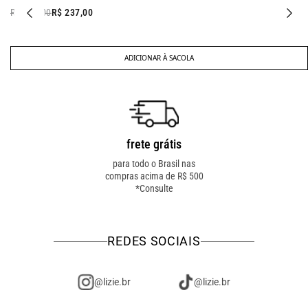
R$ 597,00
R$ 237,00
ADICIONAR À SACOLA
frete grátis
troca fácil
para todo o Brasil nas
troca online ou em loja
compras acima de R$ 500
física! troque como for
*Consulte
mais fácil pra você!
REDES SOCIAIS
@lizie.br
@lizie.br