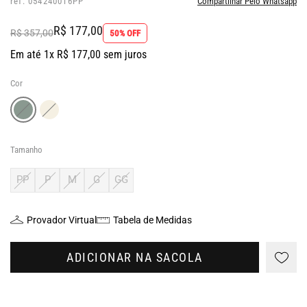
ref: 054240016PP
Compartilhar Pelo Whatsapp
R$ 177,00
R$ 357,00
50% OFF
Em até 1x R$ 177,00 sem juros
Cor
Tamanho
PP
P
M
G
GG
Provador Virtual
Tabela de Medidas
ADICIONAR NA SACOLA