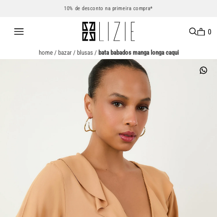
10% de desconto na primeira compra*
0
home
/
bazar
/
blusas
/
bata babados manga longa caqui