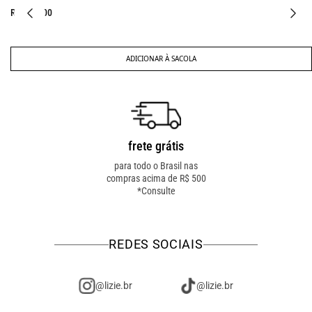
R$ 227,00
ADICIONAR À SACOLA
frete grátis
troca fácil
para todo o Brasil nas
troca online ou em loja
compras acima de R$ 500
física! troque como for
*Consulte
mais fácil pra você!
REDES SOCIAIS
@lizie.br
@lizie.br