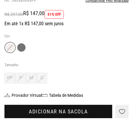
ref: 060860044PP
Compartilhar Pelo Whatsapp
R$ 147,00
R$ 297,00
51% OFF
Em até 1x R$ 147,00 sem juros
Cor
Tamanho
PP
P
M
G
Provador Virtual
Tabela de Medidas
ADICIONAR NA SACOLA