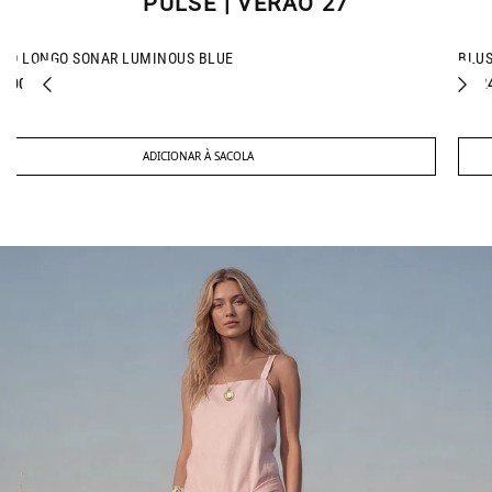
PULSE | VERÃO 27
NEW IN
BLUSA OMBREIRAS SONAR LUMINOUS BLUE
R$ 248,00
ADICIONAR À SACOLA