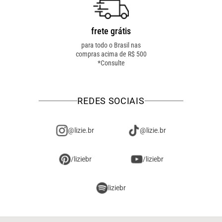
frete grátis
troca fácil
para todo o Brasil nas
troca online ou em loja
compras acima de R$ 500
física! troque como for
*Consulte
mais fácil pra você!
REDES SOCIAIS
@lizie.br
@lizie.br
/liziebr
/liziebr
liziebr